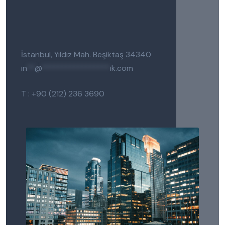
İstanbul, Yıldız Mah. Beşiktaş 34340
in
**
@
*****************
ik.com
T : +90 (212) 236 3690