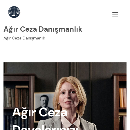
skip
to
content
Ağır Ceza Danışmanlık
Ağır Ceza Danışmanlık
Ağır Ceza
Davalarınızı