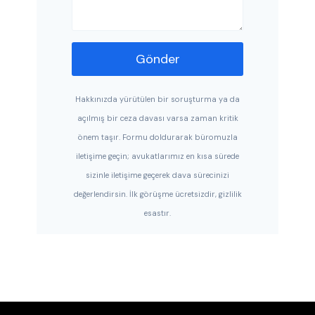
Gönder
Hakkınızda yürütülen bir soruşturma ya da
açılmış bir ceza davası varsa zaman kritik
önem taşır. Formu doldurarak büromuzla
iletişime geçin; avukatlarımız en kısa sürede
sizinle iletişime geçerek dava sürecinizi
değerlendirsin. İlk görüşme ücretsizdir, gizlilik
esastır.