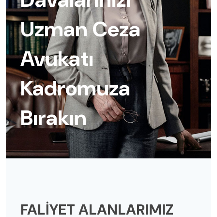
Uzman Ceza
Avukatı
Kadromuza
Bırakın
FALİYET ALANLARIMIZ