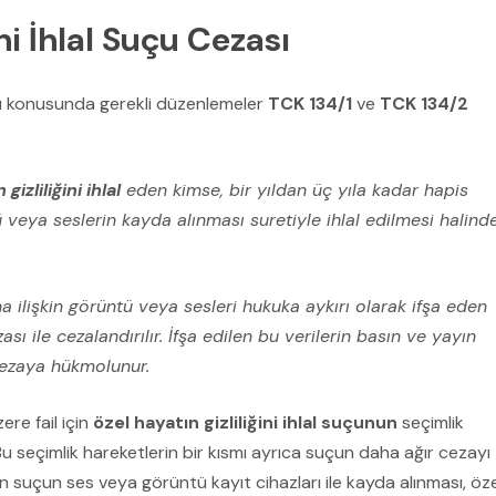
ni İhlal Suçu Cezası
 konusunda gerekli düzenlemeler
TCK 134/1
ve
TCK 134/2
gizliliğini ihlal
eden kimse, bir yıldan üç yıla kadar hapis
ntü veya seslerin kayda alınması suretiyle ihlal edilmesi halinde
ına ilişkin görüntü veya sesleri hukuka aykırı olarak ifşa eden
sı ile cezalandırılır. İfşa edilen bu verilerin basın ve yayın
cezaya hükmolunur.
re fail için
özel hayatın gizliliğini ihlal suçunun
seçimlik
 Bu seçimlik hareketlerin bir kısmı ayrıca suçun daha ağır cezayı
ğin suçun ses veya görüntü kayıt cihazları ile kayda alınması, öz