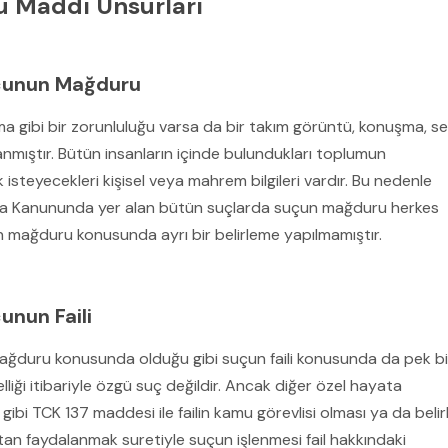
çu Maddi Unsurları
Suçunun Mağduru
a gibi bir zorunluluğu varsa da bir takım görüntü, konuşma, s
anmıştır. Bütün insanların içinde bulundukları toplumun
teyecekleri kişisel veya mahrem bilgileri vardır. Bu nedenle
za Kanununda yer alan bütün suçlarda suçun mağduru herkes
ağduru konusunda ayrı bir belirleme yapılmamıştır.
çunun Faili
ğduru konusunda olduğu gibi suçun faili konusunda da pek bi
lliği itibariyle özgü suç değildir. Ancak diğer özel hayata
ibi TCK 137 maddesi ile failin kamu görevlisi olması ya da belirl
ktan faydalanmak suretiyle suçun işlenmesi fail hakkındaki