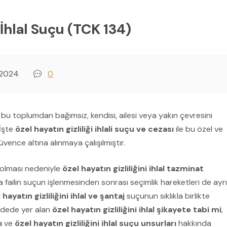
 İhlal Suçu (TCK 134)
 2024
0
 bu toplumdan bağımsız, kendisi, ailesi veya yakın çevresini
 İşte
özel hayatın gizliliği ihlali suçu ve cezası
ile bu özel ve
vence altına alınmaya çalışılmıştır.
de olması nedeniyle
özel hayatın gizliliğini ihlal tazminat
 failin suçun işlenmesinden sonrası seçimlik hareketleri de ayrı
 hayatın gizliliğini ihlal ve şantaj
suçunun sıklıkla birlikte
ddede yer alan
özel hayatın gizliliğini ihlal şikayete tabi mi
,
ı
ve
özel hayatın gizliliğini ihlal suçu unsurları
hakkında