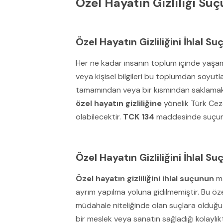
Özel Hayatın Gizliliği Su
Özel Hayatın Gizliliğini İhlal 
Her ne kadar insanın toplum içinde yaşam
veya kişisel bilgileri bu toplumdan soyutl
tamamından veya bir kısmından saklamak is
özel hayatın gizliliğine
yönelik Türk Ce
olabilecektir.
TCK 134
maddesinde suçun m
Özel Hayatın Gizliliğini İhlal Su
Özel hayatın gizliliğini ihlal suçunun
ma
ayrım yapılma yoluna gidilmemiştir. Bu öze
müdahale niteliğinde olan suçlara olduğu g
bir meslek veya sanatın sağladığı kolaylı